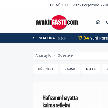
06 AĞUSTOS 2026 Perşembe 22:31
Ç
17:34
SONDAKİKA
 BİNLERCE CEZA
YENİ Partili Aşkın Genç: Türkiye’de emekçi Almanya’dan yüzde 25 fazla çalışıyor, asgari ücret ayın 18
gününe yetiyor
Anasayfa
Gazeteler
HÜRRİYET
SABAH
NEFES