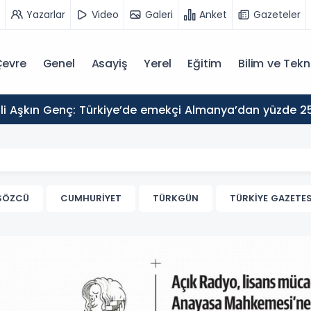
Yazarlar
Video
Galeri
Anket
Gazeteler
evre
Genel
Asayiş
Yerel
Eğitim
Bilim ve Tekn
SÖZCÜ
CUMHURİYET
TÜRKGÜN
TÜRKİYE GAZETES