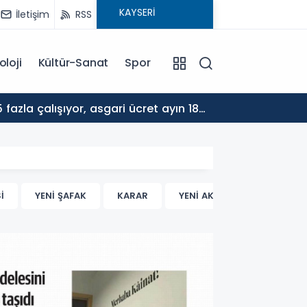
İletişim
RSS
oloji
Kültür-Sanat
Spor
17:30
ALTYA
İ
YENİ ŞAFAK
KARAR
YENİ AKİT
AKŞAM